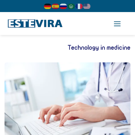
cont
Technology in medicin