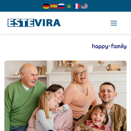
cont
happy-famil