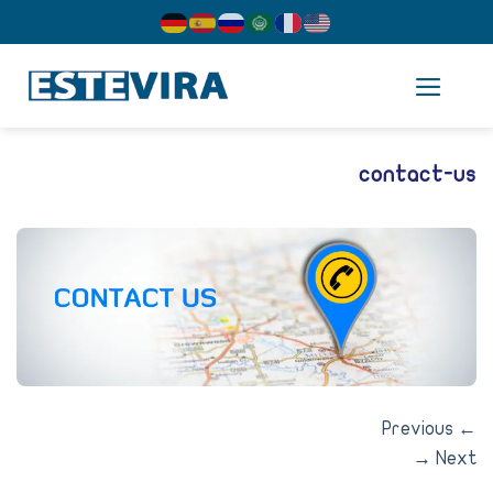
cont
contact-u
Previous
→
Nex