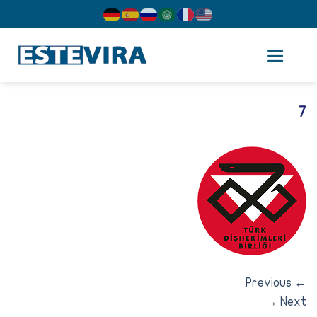
cont
Previous
→
Nex