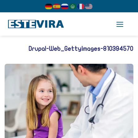
cont
Drupal-Web_GettyImages-81039457