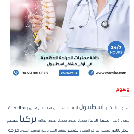
سوم
اسطنبول
استيفيرا
اسعار
بعد العملية
نان
الاصطناعي
الجلد
المراهقين
تركيا
تجميل الذقن
تصحيح
ييض الأسنان
تجميل العيون
تجميل العيون الغائرة
جراحة
نظر بالليزر
تقشير
تصحيح انحراف العمود
تقشير الجلد بالليزر
توسيع العيون