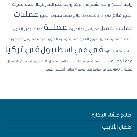
اعة الأسنان
زراعة الشعر في تركيا
زراعة شعر الصدر للرجال
ضغط فقرات
عمليات
علاج
ظهر
علاج ضغط فقرات الظهر
علاج الزرق (غلاكوما)
عملية
مليات تجميل
عمليات زراعة القرنية\
عملية تجميل العيون
جاحظة.
عملية تجميل العيون الغائرة
عملية توسيع العيون الضيقة
عملية زراعة القرنية
في تركيا
في
في اسطنبول
ادة
غشاء البكارة
ة العملية
مزايا العملية
من يمكنها اجراء العملية
هل HIFU آمن؟
هل يمكن استبدال
لـ HIFU بدلا من جراحة شد الوجه ؟
وثاني أكسيد الكربون.
صلاح غشاء البكارة
طفال الأنابيب