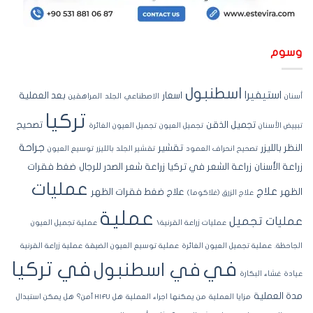
سوم
اسطنبول
استيفيرا
اسعار
بعد العملية
نان
الاصطناعي
الجلد
المراهقين
تركيا
تجميل الذقن
تصحيح
ييض الأسنان
تجميل العيون
تجميل العيون الغائرة
جراحة
نظر بالليزر
تقشير
تصحيح انحراف العمود
تقشير الجلد بالليزر
توسيع العيون
اعة الأسنان
زراعة الشعر في تركيا
زراعة شعر الصدر للرجال
ضغط فقرات
عمليات
علاج
ظهر
علاج ضغط فقرات الظهر
علاج الزرق (غلاكوما)
عملية
مليات تجميل
عمليات زراعة القرنية\
عملية تجميل العيون
جاحظة.
عملية تجميل العيون الغائرة
عملية توسيع العيون الضيقة
عملية زراعة القرنية
في تركيا
في
في اسطنبول
ادة
غشاء البكارة
ة العملية
مزايا العملية
من يمكنها اجراء العملية
هل HIFU آمن؟
هل يمكن استبدال