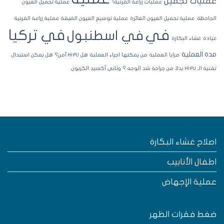
مليات تجميل
عمليات زراعة القرنية\
عملية تجميل العيون
جاحظة.
عملية تجميل العيون الغائرة
عملية توسيع العيون الضيقة
عملية زراعة القرنية
في تركيا
في
في اسطنبول
ادة
غشاء البكارة
ة العملية
مزايا العملية
من يمكنها اجراء العملية
هل HIFU آمن؟
هل يمكن استبدال
لـ HIFU بدلا من جراحة شد الوجه ؟
وثاني أكسيد الكربون.
صلاح غشاء البكارة
طفال الأنابيب
ملية الإجهاض
غط فقرات الظهر