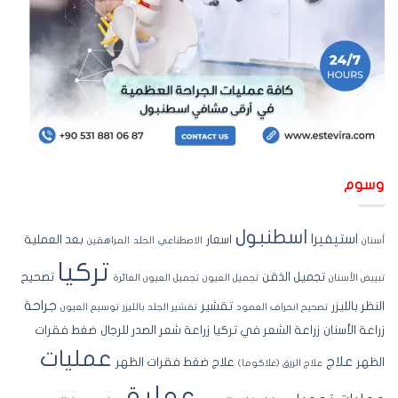
سوم
اسطنبول
استيفيرا
اسعار
بعد العملية
نان
الاصطناعي
الجلد
المراهقين
تركيا
تجميل الذقن
تصحيح
ييض الأسنان
تجميل العيون
تجميل العيون الغائرة
جراحة
نظر بالليزر
تقشير
تصحيح انحراف العمود
تقشير الجلد بالليزر
توسيع العيون
اعة الأسنان
زراعة الشعر في تركيا
زراعة شعر الصدر للرجال
ضغط فقرات
عمليات
علاج
ظهر
علاج ضغط فقرات الظهر
علاج الزرق (غلاكوما)
عملية