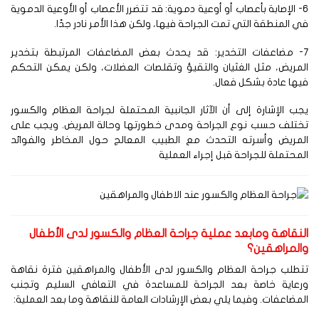
6- الإصابة بأعصاب أو أوعية دموية: قد تتضرر الأعصاب أو الأوعية الدموية
 المنطقة التي تمت الجراحة فيها، ولكن هذا الأمر نادر جدًا.
7- مضاعفات التخدير: قد يحدث بعض المضاعفات المرتبطة بتخدير
مريض، مثل الغثيان والتقيؤ وتقلصات العضلات، ولكن يمكن التحكم
ها عادة بشكل فعال.
ب الإشارة إلى أن الآثار الجانبية المحتملة لجراحة العظام والكسور
ختلف حسب نوع الجراحة ومدى خطورتها وحالة المريض. ويجب على
لمريض وأسرته التحدث مع الطبيب المعالج حول المخاطر والفوائد
محتملة للجراحة قبل إجراء العملية
لنقاهة ومابعد عملية جراحة العظام والكسور لدى الأطفال
المراهقين؟
طلب جراحة العظام والكسور لدى الأطفال والمراهقين فترة نقاهة
رعاية خاصة بعد الجراحة للمساعدة في التعافي السليم وتجنب
مضاعفات. وفيما يلي بعض الإرشادات العامة للنقاهة وما بعد العملية: