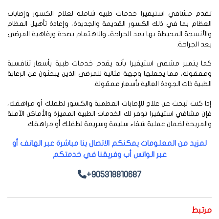
قدم مشافي استيفيرا خدمات طبية شاملة لعلاج الكسور وإصابات
عظام بما في ذلك الكسور القديمة والجديدة، وإعادة تأهيل العظام
لأنسجة المحيطة بها بعد الجراحة، والاهتمام بصحة ورفاهية المرضى
د الجراحة.
ما يتميز مشفى استيفيرا بأنه يقدم خدمات طبية بأسعار تنافسية
عقولة، مما يجعلها وجهة مثالية للمرضى الذين يبحثون عن الرعاية
طبية ذات الجودة العالية بأسعار معقولة.
ا كنت تبحث عن علاج للإصابات العظمية والكسور لطفلك أو مراهقك،
ن مشافي استيفيرا توفر لك الخدمات الطبية المميزة والأماكن الآمنة
لمريحة لضمان عملية شفاء سليمة وسريعة لطفلك أو مراهقك.
لمزيد من المعلومات يمكنكم الاتصال بنا مباشرة عبر الهاتف أو
عبر الواتس أب وفريقنا في خدمتكم
+905318810687
رتبط