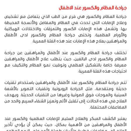
راحة العظام والكسور عند الاطفال
راحة العظام والكسور هي فرع من الطب الذي يتعامل مع تشخيص
لاج الإصابات التي تحدث في العظام والمفاصل والأنسجة المحيطة
ا. وتشمل هذه الإصابات الكسور والتمزقات والاختلالات الهيكلية
الأورام العظمية. وتختص جراحة العظام والكسور لدى الأطفال
لمراهقين بعلاج هذه الإصابات عند هذه الفئة العمرية.
ختلف جراحة العظام والكسور عند الأطفال والمراهقين عن جراحة
عظام والكسور لدى البالغين، حيث يتطلب علاج الأطفال والمراهقين
عرفة خاصة بالتشكيل العظمي وتوقيت نمو العظام والتكيف مع
تياجات هذه الفئة العمرية.
م جراحة العظام والكسور عند الأطفال والمراهقين باستخدام تقنيات
يثة ومتقدمة، مثل الجراحة الروبوتية وتقنيات التصوير بالأشعة
سينية والموجات فوق الصوتية وغيرها من التقنيات الحديثة. ويهدف
علاج في هذه الحالات إلى تقليل الألم وتعزيز الشفاء السريع والحد من
مضاعفات المحتملة.
تبر الكشف المبكر والعلاج السليم للإصابات العظمية والكسور عند
لأطفال والمراهقين من الأهمية بمكان، حيث يمكن أن يؤدي تأخير
علاج إلى مضاعفات خطيرة وتأثيرات طويلة الأمد على النمو العظمي