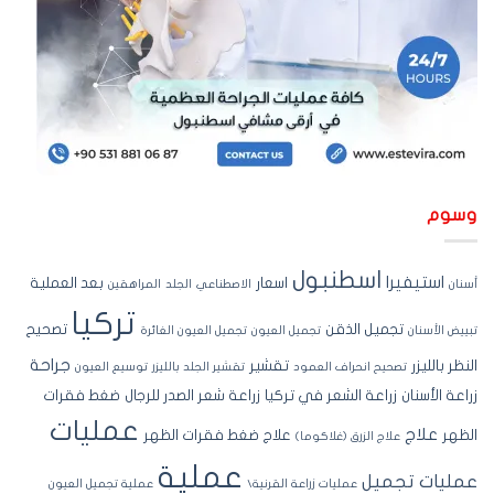
سوم
اسطنبول
استيفيرا
اسعار
بعد العملية
نان
الاصطناعي
الجلد
المراهقين
تركيا
تجميل الذقن
تصحيح
ييض الأسنان
تجميل العيون
تجميل العيون الغائرة
جراحة
نظر بالليزر
تقشير
تصحيح انحراف العمود
تقشير الجلد بالليزر
توسيع العيون
اعة الأسنان
زراعة الشعر في تركيا
زراعة شعر الصدر للرجال
ضغط فقرات
عمليات
علاج
ظهر
علاج ضغط فقرات الظهر
علاج الزرق (غلاكوما)
عملية
مليات تجميل
عمليات زراعة القرنية\
عملية تجميل العيون