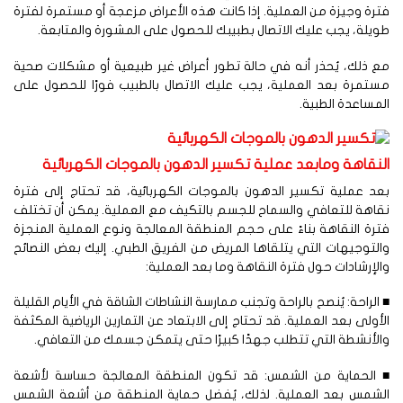
رة وجيزة من العملية. إذا كانت هذه الأعراض مزعجة أو مستمرة لفترة
يلة، يجب عليك الاتصال بطبيبك للحصول على المشورة والمتابعة.
 ذلك، يُحذر أنه في حالة تطور أعراض غير طبيعية أو مشكلات صحية
تمرة بعد العملية، يجب عليك الاتصال بالطبيب فورًا للحصول على
مساعدة الطبية.
لنقاهة ومابعد عملية تكسير الدهون بالموجات الكهربائية
د عملية تكسير الدهون بالموجات الكهربائية، قد تحتاج إلى فترة
اهة للتعافي والسماح للجسم بالتكيف مع العملية. يمكن أن تختلف
رة النقاهة بناءً على حجم المنطقة المعالجة ونوع العملية المنجزة
لتوجيهات التي يتلقاها المريض من الفريق الطبي. إليك بعض النصائح
لإرشادات حول فترة النقاهة وما بعد العملية:
الراحة: يُنصح بالراحة وتجنب ممارسة النشاطات الشاقة في الأيام القليلة
أولى بعد العملية. قد تحتاج إلى الابتعاد عن التمارين الرياضية المكثفة
لأنشطة التي تتطلب جهدًا كبيرًا حتى يتمكن جسمك من التعافي.
 الحماية من الشمس: قد تكون المنطقة المعالجة حساسة لأشعة
لشمس بعد العملية. لذلك، يُفضل حماية المنطقة من أشعة الشمس