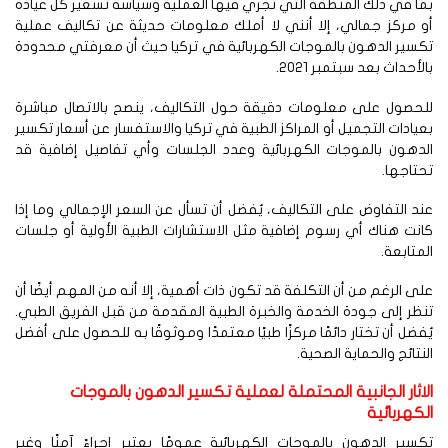
ا في ذلك المنطقة التي تجري فيها العملية وسياسة تسعير كل عيادة
 مركز جمالي، إلا أنني لا أملك معلومات حديثة عن تكاليف عملية
سير الدهون بالموجات الكهربائية في تركيا حيث أن معرفتي محدودة
لأحداث بعد سبتمبر 2021.
لحصول على معلومات دقيقة حول التكاليف، ينصح بالاتصال مباشرة
يادات التجميل أو المراكز الطبية في تركيا والاستفسار عن أسعار تكسير
دهون بالموجات الكهربائية وعدد الجلسات وأي تفاصيل إضافية قد
تاجها.
د التفاوض على التكاليف، يُفضل أن تسأل عن السعر الإجمالي وما إذا
نت هناك أي رسوم إضافية مثل الاستشارات الطبية الأولية أو جلسات
متابعة.
ى الرغم من أن التكلفة قد تكون ذات أهمية، إلا أنه من المهم أيضًا أن
ظر إلى جودة الخدمة والخبرة الطبية المقدمة من قبل الفريق الطبي.
فضل أن تختار دائمًا مركزًا طبيًا معتمدًا وموثوقًا به للحصول على أفضل
نتائج والحماية الصحية.
اثار الجانبية المحتملة لعملية تكسير الدهون بالموجات
كهربائية
سير الدهون بالموجات الكهربائية عمومًا يعتبر إجراءً آمنًا وغير