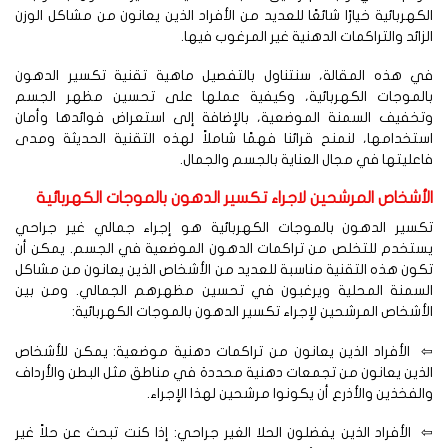
كهربائية خيارًا شائعًا للعديد من الأفراد الذين يعانون من مشاكل الوزن
زائد والتراكمات الدهنية غير المرغوب فيها.
ي هذه المقالة، سنتناول بالتفصيل ماهية تقنية تكسير الدهون
الموجات الكهربائية، وكيفية عملها على تحسين مظهر الجسم
تخفيف السمنة الموضعية، بالإضافة إلى استعراض فوائدها وأمان
تخدامها، لنمنح قرائنا فهمًا شاملاً لهذه التقنية الحديثة ومدى
عليتها في مجال العناية بالجسم والجمال.
لأشخاص المرشحين لاجراء تكسير الدهون بالموجات الكهربائية
كسير الدهون بالموجات الكهربائية هو إجراء جمالي غير جراحي
ستخدم للتخلص من تراكمات الدهون الموضعية في الجسم. يمكن أن
ون هذه التقنية مناسبة للعديد من الأشخاص الذين يعانون من مشاكل
لسمنة المحلية ويرغبون في تحسين مظهرهم الجمالي. ومن بين
أشخاص المرشحين لإجراء تكسير الدهون بالموجات الكهربائية:
الأفراد الذين يعانون من تراكمات دهنية موضعية: يمكن للأشخاص
ذين يعانون من تجمعات دهنية محددة في مناطق مثل البطن والأرداف
لفخذين والأذرع أن يكونوا مرشحين لهذا الإجراء.
الأفراد الذين يفضلون الحلا الغير جراحي: إذا كنت تبحث عن حلاً غير