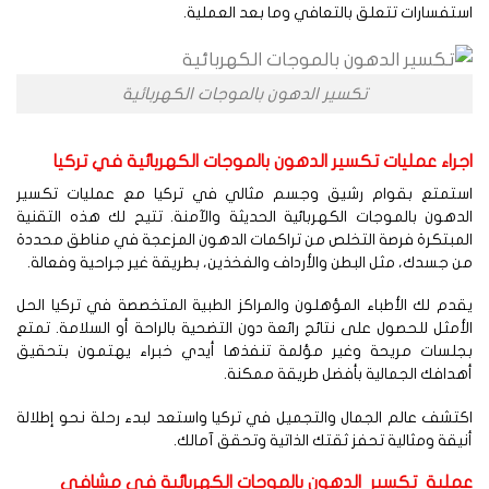
تفسارات تتعلق بالتعافي وما بعد العملية.
تكسير الدهون بالموجات الكهربائية
جراء عمليات تكسير الدهون بالموجات الكهربائية في تركيا
ستمتع بقوام رشيق وجسم مثالي في تركيا مع عمليات تكسير
دهون بالموجات الكهربائية الحديثة والآمنة. تتيح لك هذه التقنية
مبتكرة فرصة التخلص من تراكمات الدهون المزعجة في مناطق محددة
 جسدك، مثل البطن والأرداف والفخذين، بطريقة غير جراحية وفعالة.
دم لك الأطباء المؤهلون والمراكز الطبية المتخصصة في تركيا الحل
أمثل للحصول على نتائج رائعة دون التضحية بالراحة أو السلامة. تمتع
جلسات مريحة وغير مؤلمة تنفذها أيدي خبراء يهتمون بتحقيق
دافك الجمالية بأفضل طريقة ممكنة.
تشف عالم الجمال والتجميل في تركيا واستعد لبدء رحلة نحو إطلالة
يقة ومثالية تحفز ثقتك الذاتية وتحقق آمالك.
ملية تكسير الدهون بالموجات الكهربائية في مشافي