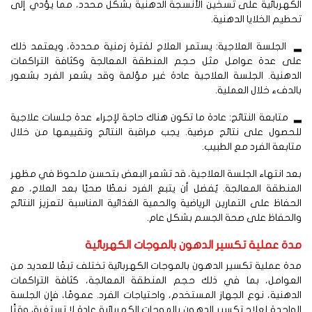
كهربائية على تسخين الأنسجة الدهنية بشكل محدد، مما يؤدي إلى
طيم الخلايا الدهنية.
الجلسة العلاجية: يستمر العلاج لفترة زمنية محددة، ويعتمد ذلك
لى عدة عوامل مثل حجم المنطقة المعالجة وكثافة التراكمات
دهنية. الجلسة العلاجية عادة غير مؤلمة وقد يشعر الفرد بشعور
لدفء خلال العملية.
متابعة النتائج: عادة ما تكون هناك حاجة لإجراء عدة جلسات علاجية
لحصول على نتائج مرضية. يجب مراقبة النتائج وتقييمها من خلال
ابعة الفرد مع الطبيب.
د انتهاء الجلسة العلاجية، قد تشعر البعض بتحسن ملحوظ في مظهر
منطقة المعالجة. يُفضل أن يتبع الفرد نمطًا صحيًا بعد العلاج، مع
حفاظ على التمارين الرياضية والحمية الغذائية المناسبة لتعزيز النتائج
الحفاظ على صحة الجسم بشكل عام.
دة عملية تكسير الدهون بالموجات الكهربائية
ة عملية تكسير الدهون بالموجات الكهربائية تختلف تبعًا للعديد من
لعوامل، بما في ذلك حجم المنطقة المعالجة، كثافة التراكمات
دهنية، نوع الجهاز المستخدم، واحتياجات الفرد. عمومًا، فإن الجلسة
واحدة لعلاج تكسير الدهون بالموجات الكهربائية عادة لا تستغرق وقتًا