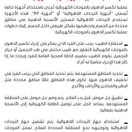
لية تكسير الدهون بالموجات الكهربائية تُجرى باستخدام أجهزة خاصة
تُسمى “أجهزة الترددات اللاهوائية” أو “أجهزة RF”. هذه الأجهزة
ستخدم الترددات اللاهوائية لتسخين الأنسجة الدهنية في مناطق
حددة من الجسم وتحطيمها بشكل طبيعي داخل الجسم. إليك خطوات
لية تكسير الدهون بالموجات الكهربائية:
استشارة الطبيب: يجب على الفرد الذي يفكر في إجراء تكسير الدهون
لموجات الكهربائية التشاور مع طبيب مختص في طب التجميل أو جراح
تجميل. يقوم الطبيب بتقييم الحالة الصحية العامة للفرد ويحدد ما إذا
ن هذا الإجراء مناسبًا له أم لا.
تحديد المناطق المستهدفة: يتم تحديد المناطق التي يرغب الفرد في
خفيف الدهون فيها. تكون هذه المناطق غالبًا مناطق محددة مثل
بطن والفخذين والأرداف والأذرع.
تطبيق جل موصل: قبل بدء العلاج، يتم وضع جل موصل على المنطقة
مستهدفة. يساعد الجل على توصيل الطاقة الكهربائية إلى الأنسجة
دهنية بفعالية.
 استخدام جهاز الترددات اللاهوائية: يتم تشغيل جهاز الترددات
للاهوائية وتوجيهه نحو المنطقة المحددة للعلاج. تعمل الموجات