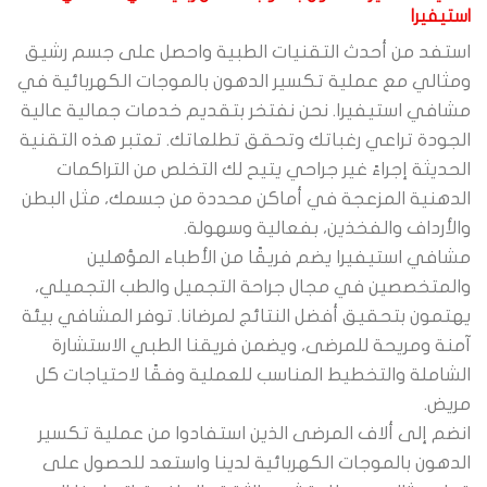
تيفيرا
ستفد من أحدث التقنيات الطبية واحصل على جسم رشيق
مثالي مع عملية تكسير الدهون بالموجات الكهربائية في
شافي استيفيرا. نحن نفتخر بتقديم خدمات جمالية عالية
لجودة تراعي رغباتك وتحقق تطلعاتك. تعتبر هذه التقنية
لحديثة إجراءً غير جراحي يتيح لك التخلص من التراكمات
لدهنية المزعجة في أماكن محددة من جسمك، مثل البطن
الأرداف والفخذين، بفعالية وسهولة.
شافي استيفيرا يضم فريقًا من الأطباء المؤهلين
المتخصصين في مجال جراحة التجميل والطب التجميلي،
هتمون بتحقيق أفضل النتائج لمرضانا. توفر المشافي بيئة
منة ومريحة للمرضى، ويضمن فريقنا الطبي الاستشارة
لشاملة والتخطيط المناسب للعملية وفقًا لاحتياجات كل
ريض.
نضم إلى ألاف المرضى الذين استفادوا من عملية تكسير
لدهون بالموجات الكهربائية لدينا واستعد للحصول على