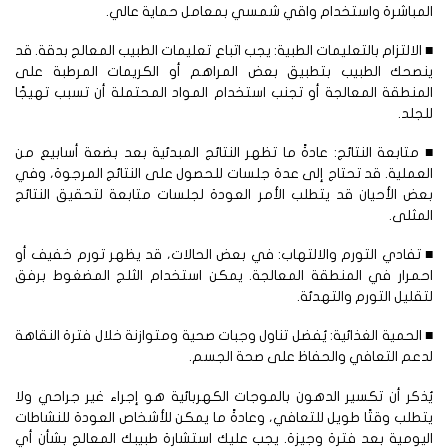
لمباشرة واستخدام واقي شمسي بمعامل حماية عالي.
الالتزام بالتعليمات الطبية: يجب اتباع تعليمات الطبيب المعالج بدقة. قد
نصحك الطبيب بتطبيق بعض المراهم أو الكريمات المرطبة على
منطقة المعالجة أو تجنب استخدام المواد المحتملة أن تسبب تهيجًا
جلد.
متابعة النتائج: عادةً ما تظهر النتائج المبدئية بعد بضعة أسابيع من
عملية. قد تحتاج إلى عدة جلسات للحصول على النتائج المرجوة، وفي
ض الأحيان قد يتطلب الأمر العودة لجلسات متابعة لتحقيق النتائج
مثلى.
تفادي التورم والالتهاب: في بعض الحالات، قد يظهر تورم خفيف أو
حمرار في المنطقة المعالجة. يمكن استخدام الثلج المضغوط برفق
قليل التورم والتهدئة.
الحمية الغذائية: يُفضل تناول وجبات صحية ومتوازنة خلال فترة النقاهة
عم التعافي والحفاظ على صحة الجسم.
ذكر أن تكسير الدهون بالموجات الكهربائية هو إجراء غير جراحي ولا
طلب وقتًا طويل للتعافي، وعادةً ما يمكن للأشخاص العودة للنشاطات
يومية بعد فترة وجيزة. يجب عليك استشارة طبيبك المعالج بشأن أي