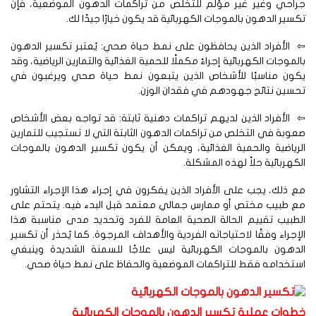
راحي وغير غير مؤلم للتخلص من تراكمات الدهون الموضعية، فإن
سير الدهون بالموجات الكهربائية قد يكون خيارًا جيدًا لك.
الأفراد الذين يحافظون على نمط حياة صحي: يُعتبر تكسير الدهون
لموجات الكهربائية إجراءً مكملًا للحمية الغذائية والتمارين الرياضية، وقد
كون مناسبًا للأشخاص الذين يتبعون نمط حياة صحي ويرغبون في
سين نتائج جهودهم في فقدان الوزن.
الأفراد الذين لديهم تراكمات دهنية ثابتة: قد تواجه بعض الأشخاص
وبة في التخلص من تراكمات الدهون الثابتة التي لا تستجيب للتمارين
رياضية والحمية الغذائية، ويمكن أن يكون تكسير الدهون بالموجات
كهربائية حلاً لهذه المشكلة.
 ذلك، يجب على الأفراد الذين يفكرون في إجراء هذا الإجراء التشاور
ع طبيب مختص أو ممارس جمالي معتمد قبل البدء فيه. يتحتم على
طبيب تقييم الحالة الصحية العامة للفرد وتحديد مدى مناسبة هذا
إجراء وفقًا لاحتياجاته الفردية والأهداف المرجوة. كما يُحذر أن تكسير
لدهون بالموجات الكهربائية ليس علاجًا للسمنة الشديدة وينبغي
تخدامه فقط للتراكمات الموضعية والحفاظ على نمط حياة صحي.
طوات عملية تكسير الدهون بالموجات الكهربائية