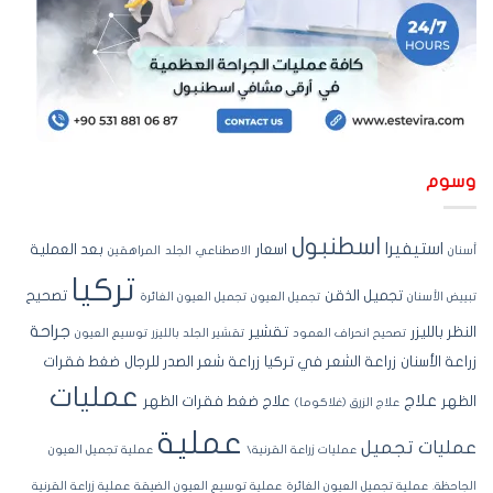
سوم
اسطنبول
استيفيرا
اسعار
بعد العملية
نان
الاصطناعي
الجلد
المراهقين
تركيا
تجميل الذقن
تصحيح
ييض الأسنان
تجميل العيون
تجميل العيون الغائرة
جراحة
نظر بالليزر
تقشير
تصحيح انحراف العمود
تقشير الجلد بالليزر
توسيع العيون
اعة الأسنان
زراعة الشعر في تركيا
زراعة شعر الصدر للرجال
ضغط فقرات
عمليات
علاج
ظهر
علاج ضغط فقرات الظهر
علاج الزرق (غلاكوما)
عملية
مليات تجميل
عمليات زراعة القرنية\
عملية تجميل العيون
جاحظة.
عملية تجميل العيون الغائرة
عملية توسيع العيون الضيقة
عملية زراعة القرنية