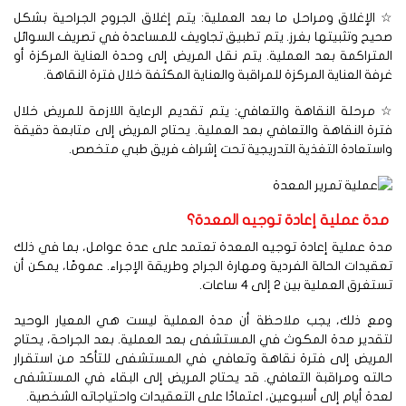
الإغلاق ومراحل ما بعد العملية: يتم إغلاق الجروح الجراحية بشكل
يح وتثبيتها بغرز. يتم تطبيق تجاويف للمساعدة في تصريف السوائل
متراكمة بعد العملية. يتم نقل المريض إلى وحدة العناية المركزة أو
فة العناية المركزة للمراقبة والعناية المكثفة خلال فترة النقاهة.
مرحلة النقاهة والتعافي: يتم تقديم الرعاية اللازمة للمريض خلال
رة النقاهة والتعافي بعد العملية. يحتاج المريض إلى متابعة دقيقة
ستعادة التغذية التدريجية تحت إشراف فريق طبي متخصص.
دة عملية إعادة توجيه المعدة؟
ة عملية إعادة توجيه المعدة تعتمد على عدة عوامل، بما في ذلك
قيدات الحالة الفردية ومهارة الجراح وطريقة الإجراء. عمومًا، يمكن أن
تغرق العملية بين 2 إلى 4 ساعات.
مع ذلك، يجب ملاحظة أن مدة العملية ليست هي المعيار الوحيد
قدير مدة المكوث في المستشفى بعد العملية. بعد الجراحة، يحتاج
لمريض إلى فترة نقاهة وتعافي في المستشفى للتأكد من استقرار
لته ومراقبة التعافي. قد يحتاج المريض إلى البقاء في المستشفى
دة أيام إلى أسبوعين، اعتمادًا على التعقيدات واحتياجاته الشخصية.