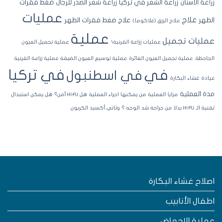
اعة الأسنان
زراعة الشعر في تركيا
زراعة شعر الصدر للرجال
ضغط فقرات
عمليات
علاج
ظهر
علاج ضغط فقرات الظهر
علاج الزرق (غلاكوما)
عملية
مليات تجميل
عمليات زراعة القرنية\
عملية تجميل العيون
جاحظة.
عملية تجميل العيون الغائرة
عملية توسيع العيون الضيقة
عملية زراعة القرنية
في تركيا
في
في اسطنبول
ادة
غشاء البكارة
ة العملية
مزايا العملية
من يمكنها اجراء العملية
هل HIFU آمن؟
هل يمكن استبدال
لـ HIFU بدلا من جراحة شد الوجه ؟
وثاني أكسيد الكربون.
صلاح غشاء البكارة
طفال الأنابيب
ملية الإجهاض