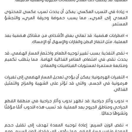
 زيادة في التسرب العكسي: يمكن أن يحدث تسرب عكسي للمحتوى
لمعدي إلى المريء، مما يسبب حموضة وحرقة المريء والتجشؤ
مستمر.
 اضطرابات هضمية: قد تعاني بعض الأشخاص من مشاكل هضمية بعد
عملية، مثل انتفاخ البطن والغازات والإسهال أو الإمساك.
نقص التغذية: بسبب تغيير توجيه الطعام واختصار المسار الهضمي، قد
حدث نقص في امتصاص العناصر الغذائية الهامة، مما يتطلب تكميم
تابعة مستمرة لمستويات الفيتامينات والمعادن.
التغيرات الهرمونية: يمكن أن يؤدي تعديل المسار الهضمي إلى تغيرات
رمونية في الجسم، والتي قد تؤثر على الشهية والمزاج والتمثيل
غذائي.
ندوب وآثار جراحية: قد تظهر ندوب وآثار جراحية في منطقة القطع
جراحي ومناطق الجروح بعد العملية. قد تسبب هذه الندوب ألمًا مؤقتًا
شوهًا جماليًا.
 نقص الوزن السريع: إعادة توجيه المعدة تهدف إلى تقليل حجم
معدة وتغيير مسار الهضم، مما يؤدي إلى فقدان الوزن السريع. ومع