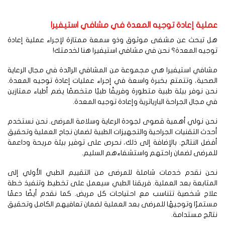
ملية إعادة توجيه المعدة في مشافي استيفيرا
ل تبحث عن مشفى موثوق وذو سمعة ممتازة لإجراء عملية إعادة
جيه المعدة؟ نحن في مشافي استيفيرا هنا لخدمتك!
شافي استيفيرا هي مجموعة من المشافي الرائدة في مجال الرعاية
صحية، وتتمتع بخبرة واسعة في إجراء عمليات إعادة توجيه المعدة.
ن نوفر بيئة طبية متطورة وفريقًا طبيًا متخصصًا يضم أطباء ممتازين
 مجال الجراحة البارياترية وإعادة توجيه المعدة.
حن نولي أهمية قصوى لجودة الرعاية وسلامة المرضى. نحن نستخدم
دث التقنيات الجراحية والتجهيزات الطبية لضمان نجاح العملية وتحقيق
ضل النتائج. بالإضافة إلى ذلك، نحرص على توفير بيئة مريحة وداعمة
لمرضى لضمان راحتهم واستشفاءهم السليم.
حن نقدم خدمات شاملة للمرضى من التقييم الطبي الأولي إلى
متابعة بعد العملية. فريقنا الطبي سيعمل على تخطيط وتنفيذ خطة
لاج شخصية تتناسب مع احتياجات كل مريض. كما نقدم أيضًا دعمًا
تمرًا وتوجيهًا للمرضى بعد العملية لضمان تعافيهم الكامل وتحقيق
ائج مستدامة.