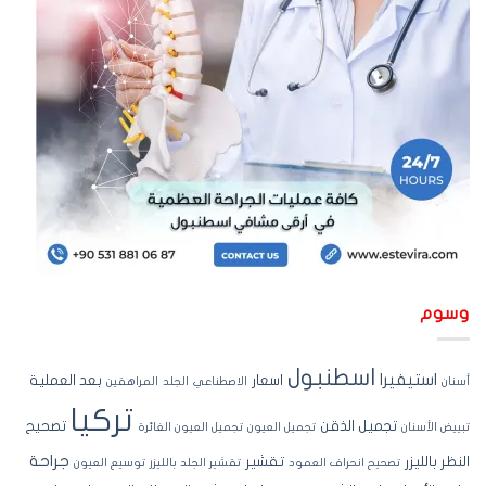
سوم
اسطنبول
استيفيرا
اسعار
بعد العملية
نان
الاصطناعي
الجلد
المراهقين
تركيا
تجميل الذقن
تصحيح
ييض الأسنان
تجميل العيون
تجميل العيون الغائرة
جراحة
نظر بالليزر
تقشير
تصحيح انحراف العمود
تقشير الجلد بالليزر
توسيع العيون