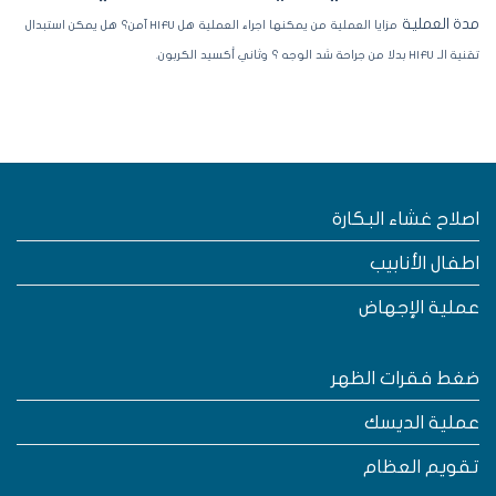
ة العملية
مزايا العملية
من يمكنها اجراء العملية
هل HIFU آمن؟
هل يمكن استبدال
لـ HIFU بدلا من جراحة شد الوجه ؟
وثاني أكسيد الكربون.
صلاح غشاء البكارة
طفال الأنابيب
ملية الإجهاض
غط فقرات الظهر
ملية الديسك
قويم العظام