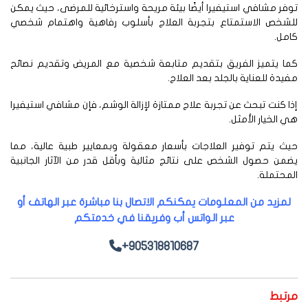
فر مشافي استيفيرا أيضًا بيئة مريحة واسترخائية للمرضى، حيث يمكن
لشخص الاستمتاع بتجربة العلاج بأسلوب رفاهية واهتمام شخصي
مل.
ما يتميز الفريق بتقديم متابعة شخصية مع المريض وتقديم نصائح
يدة للعناية بالجلد بعد العلاج.
ا كنت تبحث عن تجربة علاج ممتازة لإزالة الوشم، فإن مشافي استيفيرا
 الخيار الأمثل.
ث يتم توفير العلاجات بأسعار معقولة وبمعايير طبية عالية، مما
من حصول الشخص على نتائج مثالية وبأقل قدر من الآثار الجانبية
محتملة.
لمزيد من المعلومات يمكنكم الاتصال بنا مباشرة عبر الهاتف أو
عبر الواتس أب وفريقنا في خدمتكم
+905318810687
رتبط