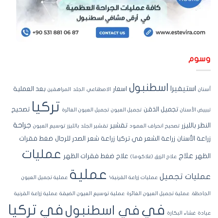
سوم
اسطنبول
استيفيرا
اسعار
بعد العملية
نان
الاصطناعي
الجلد
المراهقين
تركيا
تجميل الذقن
تصحيح
ييض الأسنان
تجميل العيون
تجميل العيون الغائرة
جراحة
نظر بالليزر
تقشير
تصحيح انحراف العمود
تقشير الجلد بالليزر
توسيع العيون
اعة الأسنان
زراعة الشعر في تركيا
زراعة شعر الصدر للرجال
ضغط فقرات
عمليات
علاج
ظهر
علاج ضغط فقرات الظهر
علاج الزرق (غلاكوما)
عملية
مليات تجميل
عمليات زراعة القرنية\
عملية تجميل العيون
جاحظة.
عملية تجميل العيون الغائرة
عملية توسيع العيون الضيقة
عملية زراعة القرنية
في تركيا
في
في اسطنبول
ادة
غشاء البكارة