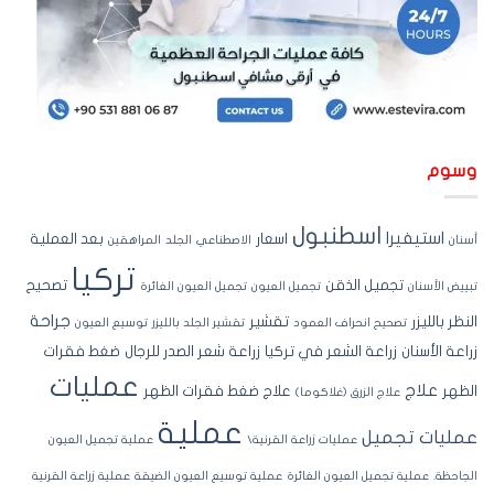
سوم
اسطنبول
استيفيرا
اسعار
بعد العملية
نان
الاصطناعي
الجلد
المراهقين
تركيا
تجميل الذقن
تصحيح
ييض الأسنان
تجميل العيون
تجميل العيون الغائرة
جراحة
نظر بالليزر
تقشير
تصحيح انحراف العمود
تقشير الجلد بالليزر
توسيع العيون
اعة الأسنان
زراعة الشعر في تركيا
زراعة شعر الصدر للرجال
ضغط فقرات
عمليات
علاج
ظهر
علاج ضغط فقرات الظهر
علاج الزرق (غلاكوما)
عملية
مليات تجميل
عمليات زراعة القرنية\
عملية تجميل العيون
جاحظة.
عملية تجميل العيون الغائرة
عملية توسيع العيون الضيقة
عملية زراعة القرنية