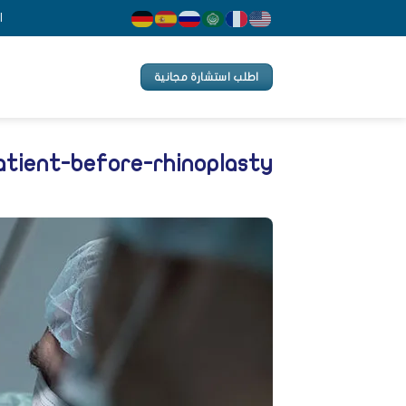
Ski
ا
t
conten
اطلب استشارة مجانية
atient-before-rhinoplasty