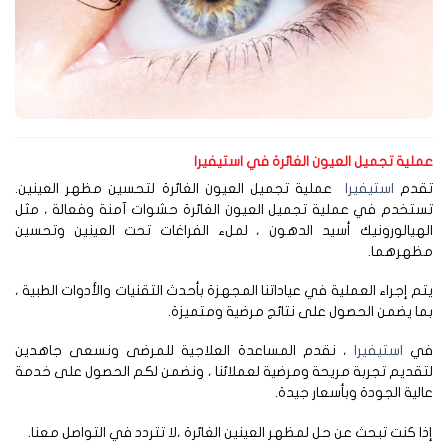
لية تجميل العيون الغائرة في
استيفيرا
قدم
استيفيرا
عملية تجميل العيون الغائرة لتحسين مظهر العينين.
تخدم في عملية تجميل العيون الغائرة حشوات آمنة وفعالة ، مثل
لهيالورونيك أسيد الدهون ، لملء الفراغات تحت العينين وتحسين
ظهرهما.
م إجراء العملية في عياداتنا المجهزة بأحدث التقنيات والأدوات الطبية ،
ا يضمن الحصول على نتائج مرضية ومتميزة.
ي
استيفيرا
، نقدم المساعدة العلاجية للمرضى ونسعى جاهدين
قديم تجربة مريحة ومرضية لعملائنا ، ونضمن لكم الحصول على خدمة
لية الجودة وبأسعار جيدة.
ا كنت تبحث عن حل لمظهر العينين الغائرة ،لا تتردد في التواصل معنا.