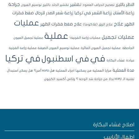
جراحة
نظر بالليزر
تقشير
تصحيح انحراف العمود
تقشير الجلد بالليزر
توسيع العيون
اعة الأسنان
زراعة الشعر في تركيا
زراعة شعر الصدر للرجال
ضغط فقرات
عمليات
علاج
ظهر
علاج ضغط فقرات الظهر
علاج الزرق (غلاكوما)
عملية
مليات تجميل
عمليات زراعة القرنية\
عملية تجميل العيون
جاحظة.
عملية تجميل العيون الغائرة
عملية توسيع العيون الضيقة
عملية زراعة القرنية
في تركيا
في
في اسطنبول
ادة
غشاء البكارة
ة العملية
مزايا العملية
من يمكنها اجراء العملية
هل HIFU آمن؟
هل يمكن استبدال
لـ HIFU بدلا من جراحة شد الوجه ؟
وثاني أكسيد الكربون.
صلاح غشاء البكارة
طفال الأنابيب