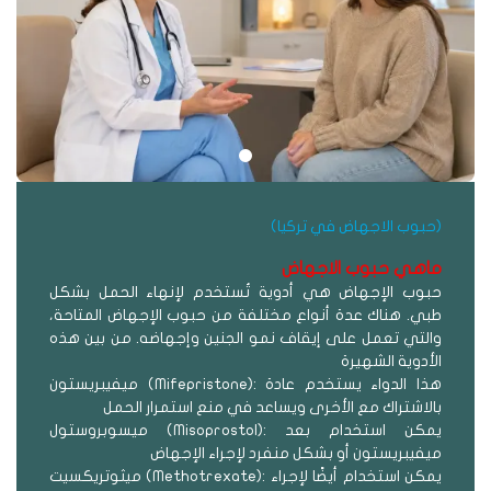
(حبوب الاجهاض في تركيا)
ماهي حبوب الاجهاض
حبوب الإجهاض هي أدوية تُستخدم لإنهاء الحمل بشكل
طبي. هناك عدة أنواع مختلفة من حبوب الإجهاض المتاحة،
والتي تعمل على إيقاف نمو الجنين وإجهاضه. من بين هذه
الأدوية الشهيرة
ميفيبريستون (Mifepristone): هذا الدواء يستخدم عادة
بالاشتراك مع الأخرى ويساعد في منع استمرار الحمل
ميسوبروستول (Misoprostol): يمكن استخدام بعد
ميفيبريستون أو بشكل منفرد لإجراء الإجهاض
ميثوتريكسيت (Methotrexate): يمكن استخدام أيضًا لإجراء