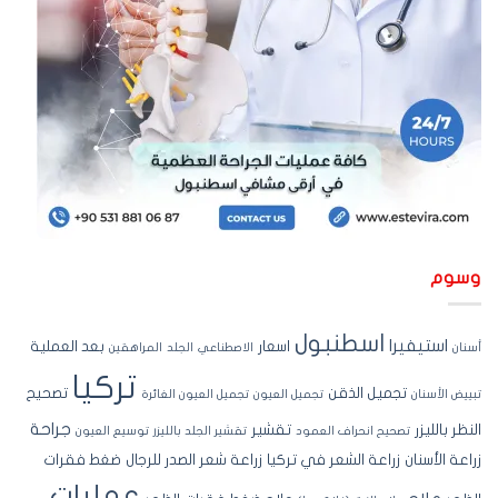
سوم
اسطنبول
استيفيرا
اسعار
بعد العملية
نان
الاصطناعي
الجلد
المراهقين
تركيا
تجميل الذقن
تصحيح
ييض الأسنان
تجميل العيون
تجميل العيون الغائرة
جراحة
نظر بالليزر
تقشير
تصحيح انحراف العمود
تقشير الجلد بالليزر
توسيع العيون
اعة الأسنان
زراعة الشعر في تركيا
زراعة شعر الصدر للرجال
ضغط فقرات
عمليات