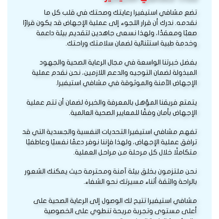
تضع مشافي استيفيرا رعايتك وصحتك في قلب كل ما
نقدمه. ندرك أن قرار اللجوء إلى عملية الإجهاض قد يكون قرارًا
صعبًا ومعقدًا، ولهذا نسعى جاهدين لتقديم بيئة داعمة
وخدمة طبية استثنائية لضمان سلامتك وراحتك.
بفضل خبرتنا الواسعة في مجال الرعاية الصحية والجهود
المبذولة لضمان التوجيه والدعم اللازمين، نحن نقدم عملية
الإجهاض الآمنة والموثوقة في مشافي استيفيرا.
يتمتع فريقنا المؤهل بالمعرفة والخبرة لضمان أن تتم عملية
الإجهاض بأمان وفقًا للمعايير الصحية العالمية.
تفهم مشافي استيفيرا التحديات النفسية والجسدية التي قد
ترافق عملية الإجهاض، ولهذا فإننا نوفر دعمًا نفسيًا وعاطفيًا
متكاملًا خلال كل مرحلة من مراحل العملية.
نحن ملتزمون بخلق بيئة آمنة ومحترمة حيث يمكنك الشعور
بالراحة والثقة أثناء مسيرتك نحو الشفاء.
مشافي استيفيرا تتيح لك الوصول إلى الرعاية الصحية على
أعلى مستوى وتجربة مريحة تنطوي على الخصوصية