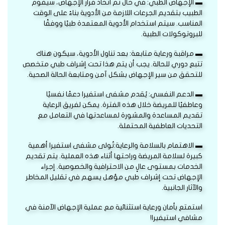
▬ الإجهاض الطبي: في حال تم اتخاذ قرار الإجهاض، سيقوم
الطبيب بتقديم الجرعات اللازمة من الأدوية بناءً على الوقت
المناسب. سيتم استخدام الأدوية المعتمدة طبيًا ووفقًا
للبروتوكولات الطبية.
▬ مراقبة ورعاية متابعة: بعد تناول الأدوية، سيكون هناك
تتبع دوري للحالة. يجب أن يتم هذا تحت إشراف طبي متخصص
للتحقق من سير الإجهاض بشكل آمن ومتابعة الحالة الصحية.
▬ الدعم النفسي: يُقدم مشفى استفيرا دعمًا نفسيًا
وعاطفيًا للمريضة خلال هذه الفترة. يمكن لفريق الرعاية
تقديم المساعدة والمشورة لمساعدتها في التعامل مع
التحديات العاطفية المحتملة.
▬ الاهتمام بالسلامة والرعاية:تُولى مشفى استفيرا أهمية
كبيرة لسلامة المريضة وراحتها أثناء هذه العملية. يتم تقديم
الخدمات بمستوى عالٍ من الاحترافية والخصوصية. إجراء
الإجهاض تحت إشراف طبي مؤهل يسهم في تقليل المخاطر
والآثار الجانبية.
استمتع بأمان ورعاية استثنائية مع عملية الإجهاض الآمنة في
مشافي استيفيرا!