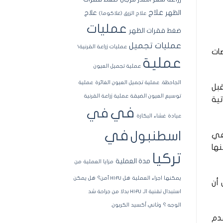
علاج
الظهر
علاج
علاج الزرق (غلاكوما)
عمليات
ضغط فقرات الظهر
عمليات تجميل
عمليات زراعة القرنية\
صات
عملية
عملية تجميل العيون
الجاحظة.
عملية تجميل العيون الغائرة
عملية
قبل
توسيع العيون الضيقة
عملية زراعة القرنية
تية
في
في
عيادة
غشاء البكارة
في
اسطنبول
 في
نها
تركيا
مدة العملية
مزايا العملية
من
يمكنها اجراء العملية
هل HIFU آمن؟
هل يمكن
 أن
استبدال تقنية الـ HIFU بدلا من جراحة شد
الوجه ؟
وثاني أكسيد الكربون.
قدم