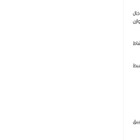
خال
ازن
شاط
ضبط
ييق