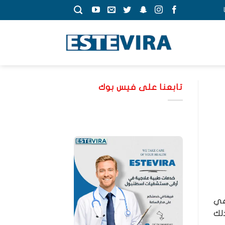
تابعنا على فيس بوك
 المعديّة أو الجاستريك باندينغ (Gastric Banding)، هي
ذلك