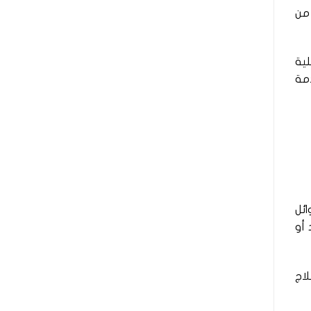
 من
لية
دمة
ئل
لحاد أو
لاج