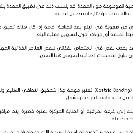
لمطاطية الموضوعة حول المعدة. قد يتسبب ذلك في تضييق المعدة ب
حالة تدخلا جراحيًا لإعادة تعديل الحلقة.
 من صعوبة في البلع بعد الجراحة، خاصة إذا كان هناك تضيق 
ط الحلقة أو إجراءات أخرى لتسهيل عملية البلع.
قد يحدث نقص في الامتصاص الغذائي لبعض العناصر الغذائية المه
لى تناول المكملات الغذائية لتعويض هذا النقص.
فترة النقاهة ومابعد عملية تضييق المعدة (Gastric Banding) تعتبر مهمة جدًا لتحقيق التعافي السليم
ها في فترة مابعد الجراحة، وتشمل:
لك إلى غرفة المراقبة أو العناية المركزة لفترة قصيرة. يتم مراق
ت محتملة.
جراحة. سيتم توفير الأدوية المناسبة لتسكين الألم وضمان راحة المريض.