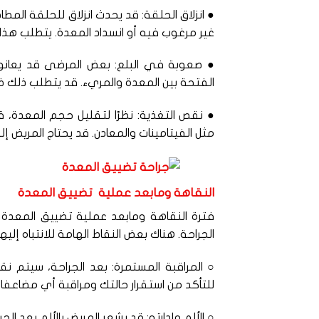
● انزلاق الحلقة: قد يحدث انزلاق للحلقة ا
غير مرغوب فيه أو انسداد المعدة. يتطلب هذا ال
● صعوبة في البلع: بعض المرضى قد يعانون
الفتحة بين المعدة والمريء. قد يتطلب ذلك ضب
● نقص التغذية: نظرًا لتقليل حجم المعدة، 
مثل الفيتامينات والمعادن. قد يحتاج المريض إ
النقاهة ومابعد عملية تضييق المعدة
الجراحة. هناك بعض النقاط الهامة للانتباه إلي
○ المراقبة المستمرة: بعد الجراحة، سيتم نق
للتأكد من استقرار حالتك ومراقبة أي مضاعفا
○ الألم وإدارته: قد يشعر المريض بالألم بعد ال