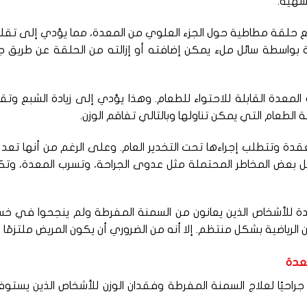
شهية.
ع حلقة مطاطية حول الجزء العلوي من المعدة، مما يؤدي إلى تق
 بواسطة سائل ملء يمكن إضافته أو إزالته من الحلقة عن طريق ج
معدة القابلة للاحتواء للطعام. وهذا يؤدي إلى زيادة الشبع وتق
الطعام التي يمكن تناولها وبالتالي تفاقم الوزن.
دة وتتطلب إجراءها تحت التخدير العام. وعلى الرغم من أنها تعد
 تحمل بعض المخاطر المحتملة مثل عدوى الجراحة، وتسرب المعدة، وتك
ة للأشخاص الذين يعانون من السمنة المفرطة ولم ينجحوا في خس
ن الرياضية بشكل منتظم. إلا أنه من الضروري أن يكون المريض ملتزمًا
عدة
يق المعدة (Gastric Banding) خيارًا جراحيًا لعلاج السمنة المفرطة وفقدان الوزن للأشخاص الذين يست