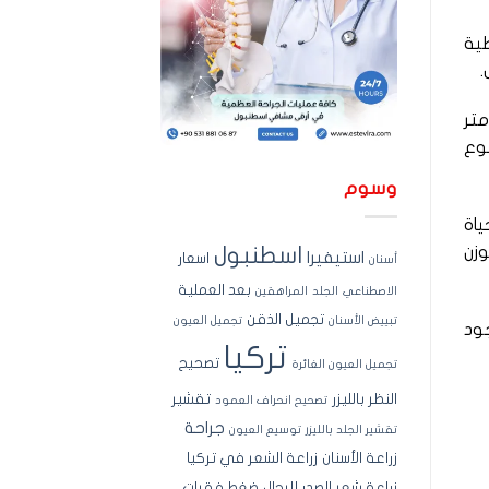
طية
.
تلة الجسم (BMI) يزيد عن 40 كجم/متر
نوع
وسوم
ياة
وزن
اسطنبول
استيفيرا
اسعار
أسنان
بعد العملية
الاصطناعي
الجلد
المراهقين
تجميل الذقن
تبييض الأسنان
تجميل العيون
ود
تركيا
تصحيح
تجميل العيون الغائرة
النظر بالليزر
تقشير
تصحيح انحراف العمود
جراحة
تقشير الجلد بالليزر
توسيع العيون
زراعة الأسنان
زراعة الشعر في تركيا
زراعة شعر الصدر للرجال
ضغط فقرات