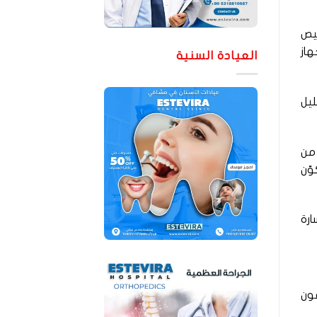
ليص
هاز
العيادة السنية
ليل
 من
وّن
ارة
وفون