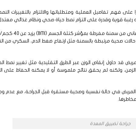
ا على فهم تفاصيل العملية ومتطلباتها والالتزام بالتغييرات النم
لديه رغبة قوية وقدرة على التزام نمط حياة صحي ونظام غذائي معتدل
▬ السمنة المفرطة: يتعين أن يكون المريض يعاني من سمنة مفرطة بمؤشر ك
ربع مع وجود حالات صحية مرتبطة بالسمنة مثل ارتفاع ضغط الدم، السكري من ال
ض قد حاول إنقاص الوزن عبر الطرق التقليدية مثل تغيير نمط الح
ن الزمن، ولكنه لم يحقق نتائج ملموسة أو لا يمكنه الحفاظ على ال
 المريض في حالة نفسية وصحية مستقرة قبل الجراحة، مع عدم وج
مخاطرها.
جراحة تضييق المعدة