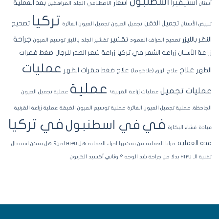
اسطنبول
استيفيرا
اسعار
بعد العملية
نان
الاصطناعي
الجلد
المراهقين
تركيا
تجميل الذقن
تصحيح
ييض الأسنان
تجميل العيون
تجميل العيون الغائرة
جراحة
نظر بالليزر
تقشير
تصحيح انحراف العمود
تقشير الجلد بالليزر
توسيع العيون
اعة الأسنان
زراعة الشعر في تركيا
زراعة شعر الصدر للرجال
ضغط فقرات
عمليات
علاج
ظهر
علاج ضغط فقرات الظهر
علاج الزرق (غلاكوما)
عملية
مليات تجميل
عمليات زراعة القرنية\
عملية تجميل العيون
جاحظة.
عملية تجميل العيون الغائرة
عملية توسيع العيون الضيقة
عملية زراعة القرنية
في تركيا
في
في اسطنبول
ادة
غشاء البكارة
ة العملية
مزايا العملية
من يمكنها اجراء العملية
هل HIFU آمن؟
هل يمكن استبدال
لـ HIFU بدلا من جراحة شد الوجه ؟
وثاني أكسيد الكربون.