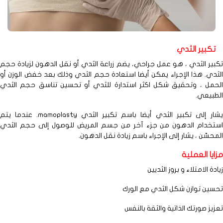
كبير الثدي
ر الثدي ، هو عمل جراحي، يضم زراعة الثدي أو نقل الدهون لزيادة حجم
ي. هذا الإجراء يمكن أيضا استعادة حجم الثدي وذلك بعد خفض الوزن أو
ل ، وتحقيق شكل اكثر استدارة للثدي أو تحسين تناسق حجم الثدي
يعي.
يشار إلى تكبير الثدي أيضا باسم تكبير الثدي mamoplasty. عندما يتم
خدام الدهون من جزء آخر من جسم المريض للوصول إلى حجم الثدي
سّن ، يشار إلى الإجراء باسم زيادة نقل الدهون.
ا العملية
 الامتلاء و بروز الثديين
ن توازن شكل الثدي مع الورك
ز صورتك الذاتية والثقة بالنفس