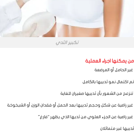
تكبير الثدي
مكنها اجراء العملية
الحامل أو المرضعة
كتمال نمو ثدييها بالكامل
ج من الشعور بأن ثدييها صغيران للغاية
راضية عن شكل وحجم ثدييها بعد الحمل أو فقدان الوزن أو الشيخوخة
راضية عن الجزء العلوي من ثديها الذي يظهر “فارغ”
ها غير متماثلان