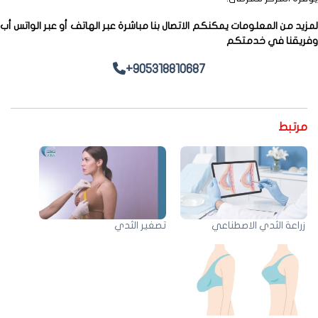
د من المعلومات يمكنكم الاتصال بنا مباشرة عبر الهاتف أو عبر الواتس أب
يقنا في خدمتكم
+905318810687
رتبط
اعة الثدي الاصطناعي
تصغير الثدي