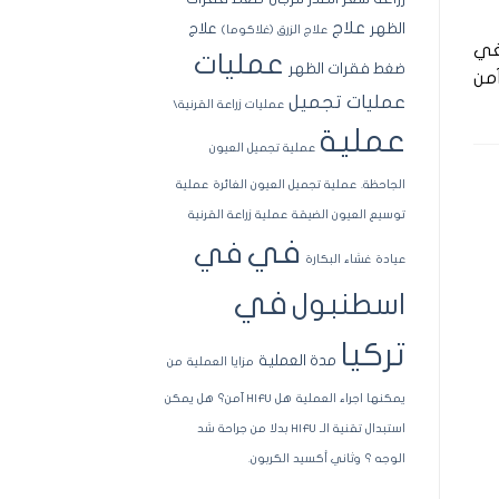
علاج
الظهر
علاج
علاج الزرق (غلاكوما)
بغي
عمليات
ضغط فقرات الظهر
آمن
عمليات تجميل
عمليات زراعة القرنية\
عملية
عملية تجميل العيون
الجاحظة.
عملية تجميل العيون الغائرة
عملية
توسيع العيون الضيقة
عملية زراعة القرنية
في
في
عيادة
غشاء البكارة
في
اسطنبول
تركيا
مدة العملية
مزايا العملية
من
يمكنها اجراء العملية
هل HIFU آمن؟
هل يمكن
استبدال تقنية الـ HIFU بدلا من جراحة شد
الوجه ؟
وثاني أكسيد الكربون.