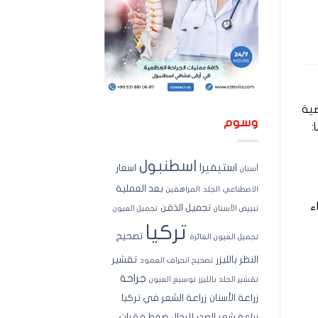
ضية
وسوم
:
اسطنبول
استيفيرا
اسعار
أسنان
بعد العملية
الاصطناعي
الجلد
المراهقين
ء
تجميل الذقن
تبييض الأسنان
تجميل العيون
تركيا
تصحيح
تجميل العيون الغائرة
النظر بالليزر
تقشير
تصحيح انحراف العمود
جراحة
تقشير الجلد بالليزر
توسيع العيون
زراعة الأسنان
زراعة الشعر في تركيا
زراعة شعر الصدر للرجال
ضغط فقرات