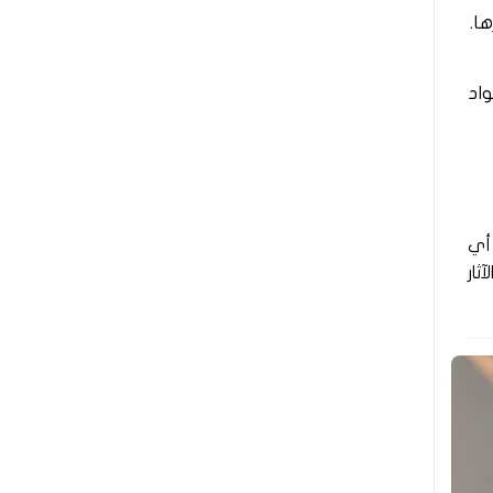
ا.
واد
 أي
ثار