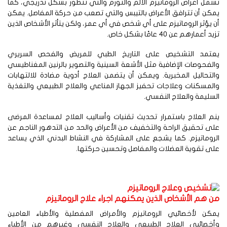
مل أعراض الروماتيزم الألم والتورم والتي تتطور بشكل تدريجي، كما
كن أن تترافق الأعراض بالتيبس والتي تصعب من حركة المفاصل. يمكن
 يؤثر الروماتيزم على أي شخص في أي عمر، ولكن يتأثر الأشخاص الذين
د أعمارهم عن 40 عامًا بشكل خاص.
عتمد التشخيص على التاريخ الطبي للمريض والفحص السريري
لفحوصات الإضافية مثل الأشعة السينية والتصوير بالرنين المغناطيسي
لتحاليل المخبرية. ويمكن أن يتضمن العلاج أدوية مضادة للالتهابات
لمسكنات وعلاجات تحفيز الجهاز المناعي والعلاج الطبيعي والتغذية
سليمة والعلاج النفسي.
م العلاج باستمرار تحديث تقنيات وأساليب العلاج لمساعدة المرضى
ى تحقيق الراحة والتخفيف من الأعراض والحد من التدهور الناجم عن
روماتيزم. كما يشجع على المشاركة في النشاط البدني الذي يساعد
ى تقوية العضلات والمفاصل وتحسين حركتها.
ن هم الأشخاص الذين يمكنهم اجراء علاج الروماتيزم
مكن لأخصائيي الروماتيزم والأمراض المفصلية والأطباء العامين
أخصائيي العلاج الطبيعي والعلاج النفسي وغيرهم من الأطباء