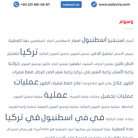
سوم
اسطنبول
استيفيرا
اسعار
بعد العملية
نان
الاصطناعي
الجلد
المراهقين
تركيا
تجميل الذقن
تصحيح
ييض الأسنان
تجميل العيون
تجميل العيون الغائرة
جراحة
نظر بالليزر
تقشير
تصحيح انحراف العمود
تقشير الجلد بالليزر
توسيع العيون
اعة الأسنان
زراعة الشعر في تركيا
زراعة شعر الصدر للرجال
ضغط فقرات
عمليات
علاج
ظهر
علاج ضغط فقرات الظهر
علاج الزرق (غلاكوما)
عملية
مليات تجميل
عمليات زراعة القرنية\
عملية تجميل العيون
جاحظة.
عملية تجميل العيون الغائرة
عملية توسيع العيون الضيقة
عملية زراعة القرنية
في تركيا
في
في اسطنبول
ادة
غشاء البكارة
ة العملية
مزايا العملية
من يمكنها اجراء العملية
هل HIFU آمن؟
هل يمكن استبدال
لـ HIFU بدلا من جراحة شد الوجه ؟
وثاني أكسيد الكربون.