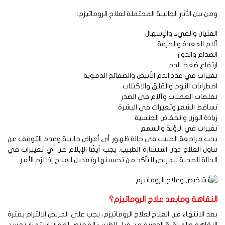
ن بين الأثار الجانبية المحتملة لعلاج الروماتيزم:
غثيان والقيء والإسهال
ام المعدة والحرقة
صداع والدوار
تفاع ضغط الدم
يرات في عدد الدم الأبيض والصفائح الدموية
طرابات النوم والقلق والاكتئاب
لصات العضلات وآلام في الصدر
اقط الشعر وتغيرات في البشرة
ادة الوزن وانخفاض الجنسية
يرات في الرؤية والسمع
ب مراجعة الطبيب في حالة ظهور أي أعراض جانبية وعدم التوقف عن
اول العلاج دون استشارة الطبيب. يجب أيضًا الإبلاغ عن أي تغييرات في
حالة الصحية للمريض للتأكد من تحسينها وتعديل العلاج إذا لزم الأمر.
نقاهة ومابعد علاج الروماتيزم؟
د الانتهاء من العلاج لعلاج الروماتيزم، يجب على المريض الالتزام بفترة
نقاهة والمراقبة الدورية من قبل الطبيب المختص لضمان استمرار تحسن