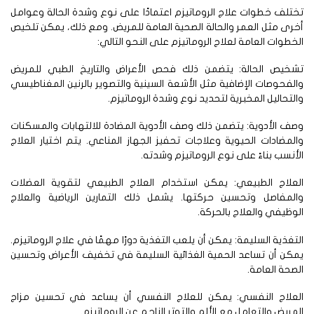
تلف خطوات علاج الروماتيزم اعتمادًا على نوع وشدة الحالة وعوامل
رى مثل العمر والحالة الصحية العامة للمريض. ومع ذلك، يمكن تلخيص
خطوات العامة لعلاج الروماتيزم على النحو التالي:
شخيص الحالة: يتضمن ذلك فحص الأعراض والتاريخ الطبي للمريض
لفحوصات الإضافية مثل الأشعة السينية والتصوير بالرنين المغناطيسي
لتحاليل المخبرية لتحديد نوع وشدة الروماتيزم.
ف الأدوية: يتضمن ذلك وصف الأدوية المضادة للالتهابات والمسكنات
لمضادات الحيوية وعلاجات تحفيز الجهاز المناعي. يتم اختيار العلاج
أنسب بناءً على نوع الروماتيزم وشدته.
لعلاج الطبيعي: يمكن استخدام العلاج الطبيعي لتقوية العضلات
المفاصل وتحسين حركتها. يشمل ذلك التمارين الرياضية والعلاج
وظيفي والعلاج بالحركة.
تغذية السليمة: يمكن أن يلعب التغذية دورًا مهمًا في علاج الروماتيزم.
كن أن تساعد الحمية الغذائية السليمة في تخفيف الأعراض وتحسين
صحة العامة.
لعلاج النفسي: يمكن للعلاج النفسي أن يساعد في تحسين مزاج
مريض والتعامل مع الألم والتوتر الناجم عن الروماتيزم.