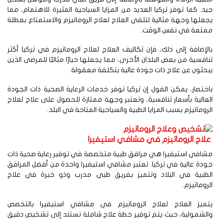
د. كما توفر تركيا العديد من المزايا السياحية المثيرة للاهتمام، مما
علها وجهة مثالية لتلقي العلاج لعلاج الروماتيزم والاستمتاع بعطلة
متعة في نفس الوقت.
لإضافة إلى ذلك، فإن تكاليف العلاج لعلاج الروماتيزم في تركيا أكثر
افسية من بعض البلدان الأخرى، مما يجعلها خيارًا مثاليًا للمرضى الذين
حثون عن علاج ذات جودة عالية بتكلفة معقولة.
ختصار، يمكن القول إن تركيا توفر خدمات الرعاية الصحية ذات الجودة
عالية بأسعار تنافسية، وتعتبر وجهة ممتازة للحصول على علاج لعلاج
روماتيزم بسبب المزايا الطبية والسياحية المتاحة في البلد.
لاج الروماتيزم في مشافي استيفيرا
شافي استيفيرا هي مرافق طبية متخصصة في توفير رعاية صحية ذات
دة عالية في تركيا. تعتبر مشافي استيفيرا واحدة من أفضل المرافق
لطبية في البلاد وتتميز بفريق طبي مدرب وذو خبرة في علاج
روماتيزم.
تميز العلاج لعلاج الروماتيزم في مشافي استيفيرا بالتخصص
لشمولية، حيث يتم توفير خطة علاج شاملة تستند إلى تشخيص دقيق